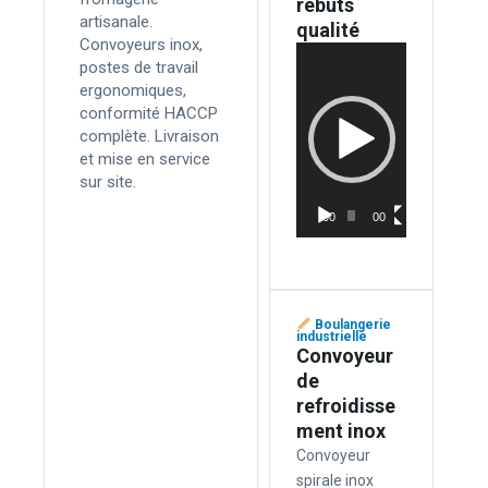
rebuts
artisanale.
qualité
Convoyeurs inox,
Lecteur
postes de travail
vidéo
ergonomiques,
conformité HACCP
complète. Livraison
et mise en service
sur site.
00:00
00:14
Boulangerie
industrielle
Convoyeur
de
refroidisse
ment inox
Convoyeur
spirale inox