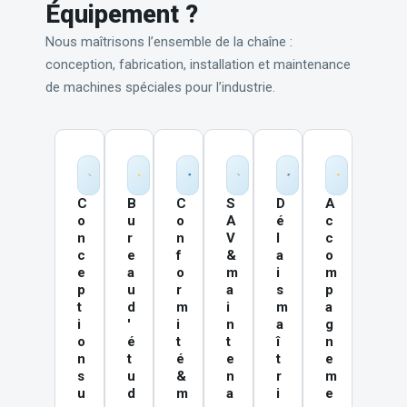
Équipement ?
Nous maîtrisons l’ensemble de la chaîne :
conception, fabrication, installation et maintenance
de machines spéciales pour l’industrie.
C
B
C
S
D
A
o
u
o
A
é
c
n
r
n
V
l
c
c
e
f
&
a
o
e
a
o
m
i
m
p
u
r
a
s
p
t
d
m
i
m
a
i
'
i
n
a
g
o
é
t
t
î
n
n
t
é
e
t
e
s
u
&
n
r
m
u
d
m
a
i
e