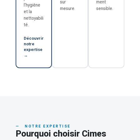
sur
ment
l’hygiène
mesure.
sensible.
et la
nettoyabili
té.
Découvrir
notre
expertise
→
— NOTRE EXPERTISE
Pourquoi choisir Cimes