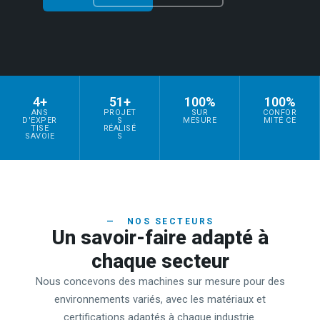
4
+
51
+
100
%
100
%
ANS
PROJET
SUR
CONFOR
D'EXPER
S
MESURE
MITÉ CE
TISE
RÉALISÉ
SAVOIE
S
— NOS SECTEURS
Un savoir-faire adapté à
chaque secteur
Nous concevons des machines sur mesure pour des
environnements variés, avec les matériaux et
certifications adaptés à chaque industrie.