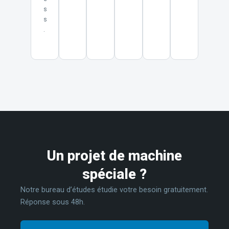
s
s
.
Un projet de machine
spéciale ?
Notre bureau d’études étudie votre besoin gratuitement.
Réponse sous 48h.