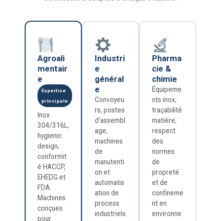
Agroali
Industri
Pharma
mentair
e
cie &
e
général
chimie
e
Équipeme
Expertise
Convoyeu
nts inox,
principale
rs, postes
traçabilité
Inox
d’assembl
matière,
304/316L,
age,
respect
hygienic
machines
des
design,
de
normes
conformit
manutenti
de
é HACCP,
on et
propreté
EHEDG et
automatis
et de
FDA.
ation de
confineme
Machines
process
nt en
conçues
industriels
environne
pour